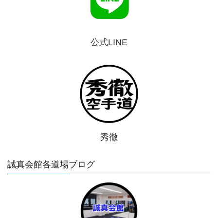
公式LINE
秀徹
誠真会館各道場ブログ