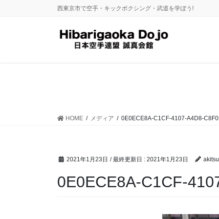
コ
ナ
西東京市で空手・キックボクシング・武道を学ぼう!
ン
ビ
テ
ゲ
ン
ー
ツ
シ
に
ョ
移
ン
動
に
移
動
HOME
メディア
0E0ECE8A-C1CF-4107-A4D8-C8F0
2021年1月23日
/ 最終更新日 :
2021年1月23日
akitsu
0E0ECE8A-C1CF-410