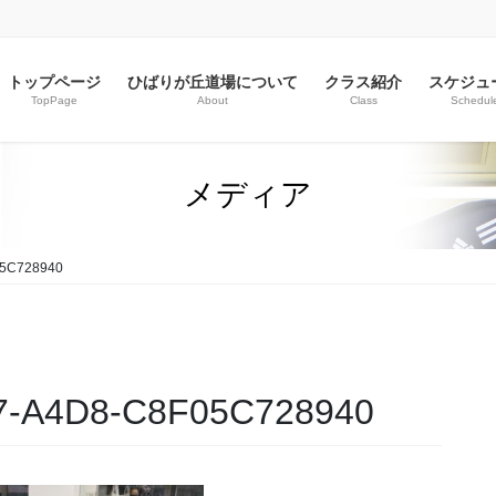
トップページ
ひばりが丘道場について
クラス紹介
スケジュ
TopPage
About
Class
Schedul
メディア
5C728940
7-A4D8-C8F05C728940