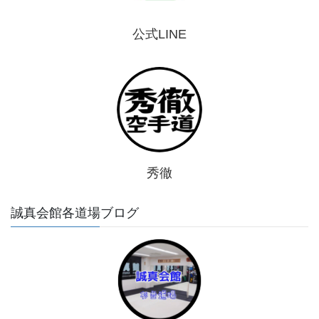
公式LINE
秀徹
誠真会館各道場ブログ