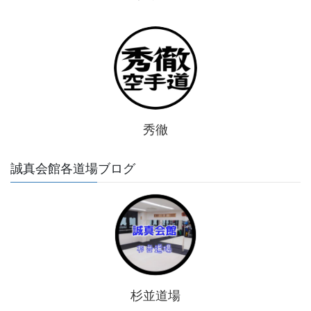
秀徹
誠真会館各道場ブログ
杉並道場