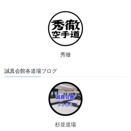
秀徹
誠真会館各道場ブログ
杉並道場