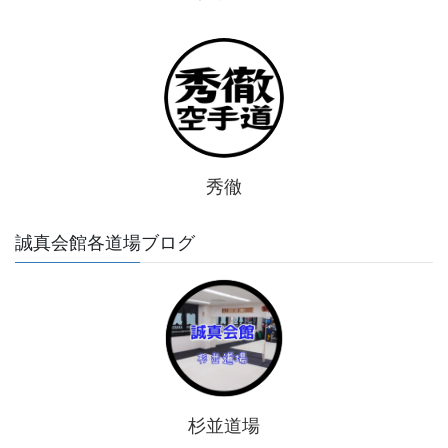
秀徹
誠真会館各道場ブログ
杉並道場