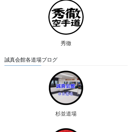
秀徹
誠真会館各道場ブログ
杉並道場