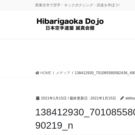
コ
ナ
西東京市で空手・キックボクシング・武道を学ぼう!
ン
ビ
テ
ゲ
ン
ー
ツ
シ
に
ョ
移
ン
動
に
移
動
HOME
メディア
138412930_701085580582436_49
2021年1月15日
/ 最終更新日 :
2021年1月15日
akitsu
138412930_70108558
90219_n