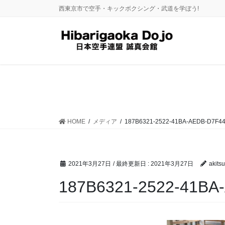
コ
ナ
西東京市で空手・キックボクシング・武道を学ぼう!
ン
ビ
テ
ゲ
ン
ー
ツ
シ
に
ョ
移
ン
動
に
移
動
HOME
メディア
187B6321-2522-41BA-AEDB-D7F4
2021年3月27日
/ 最終更新日 :
2021年3月27日
akitsu
187B6321-2522-41B