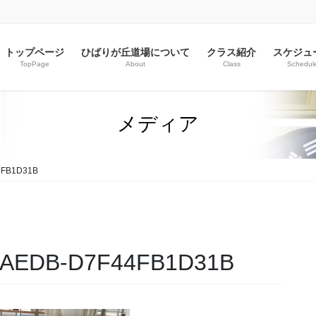
トップページ
ひばりが丘道場について
クラス紹介
スケジュ
TopPage
About
Class
Schedul
メディア
4FB1D31B
A-AEDB-D7F44FB1D31B