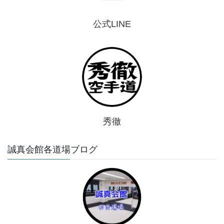
公式LINE
秀徹
誠真会館各道場ブログ