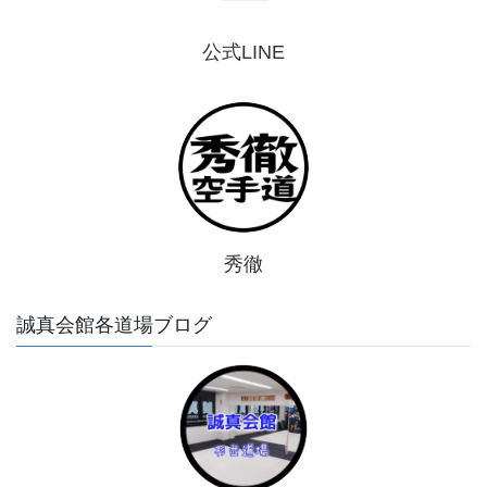
公式LINE
秀徹
誠真会館各道場ブログ