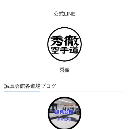
公式LINE
秀徹
誠真会館各道場ブログ