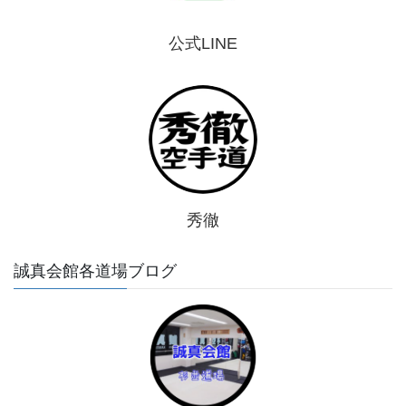
公式LINE
秀徹
誠真会館各道場ブログ