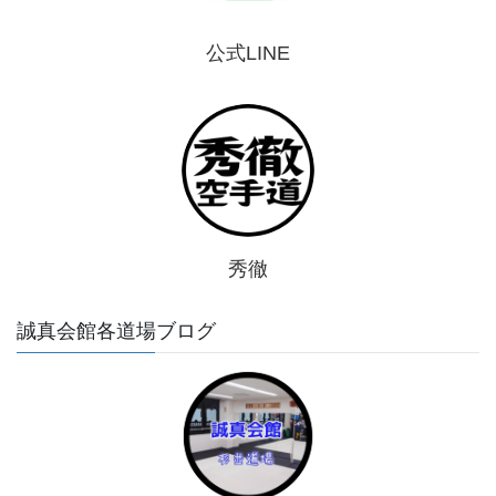
公式LINE
秀徹
誠真会館各道場ブログ