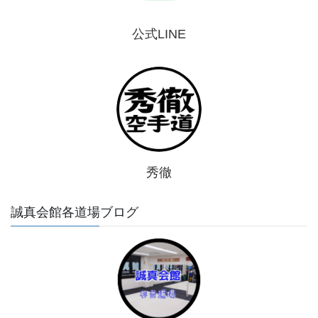
公式LINE
秀徹
誠真会館各道場ブログ