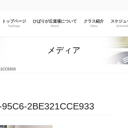
トップページ
ひばりが丘道場について
クラス紹介
スケジュ
TopPage
About
Class
Schedul
メディア
21CCE933
-95C6-2BE321CCE933