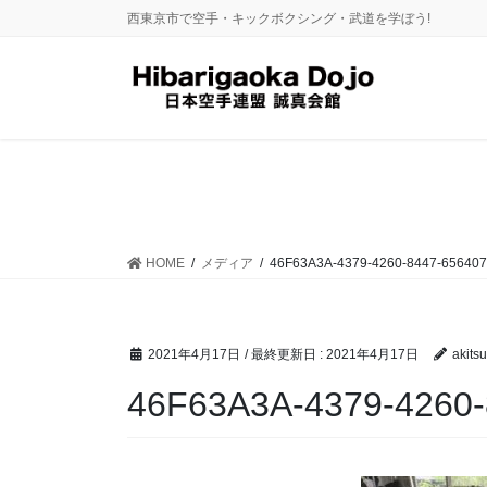
コ
ナ
西東京市で空手・キックボクシング・武道を学ぼう!
ン
ビ
テ
ゲ
ン
ー
ツ
シ
に
ョ
移
ン
動
に
移
動
HOME
メディア
46F63A3A-4379-4260-8447-65640
2021年4月17日
/ 最終更新日 :
2021年4月17日
akitsu
46F63A3A-4379-4260