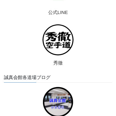
公式LINE
秀徹
誠真会館各道場ブログ