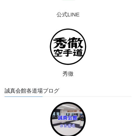
公式LINE
秀徹
誠真会館各道場ブログ