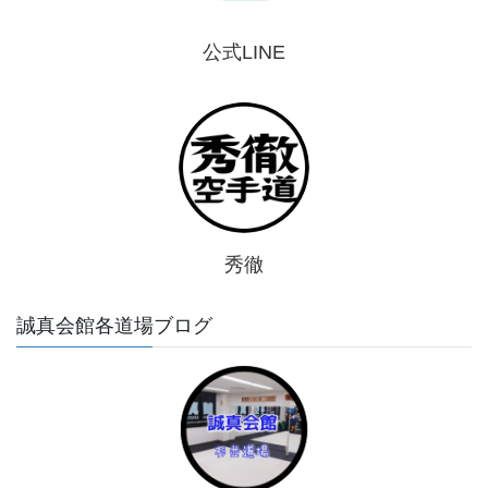
公式LINE
秀徹
誠真会館各道場ブログ