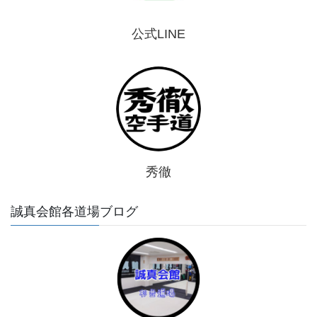
公式LINE
秀徹
誠真会館各道場ブログ