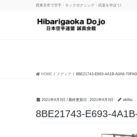
コ
ナ
西東京市で空手・キックボクシング・武道を学ぼう!
ン
ビ
テ
ゲ
ン
ー
ツ
シ
に
ョ
移
ン
動
に
移
動
HOME
メディア
8BE21743-E693-4A1B-A0A8-70FA0
2021年4月3日
/ 最終更新日 :
2021年4月3日
akitsu
8BE21743-E693-4A1B