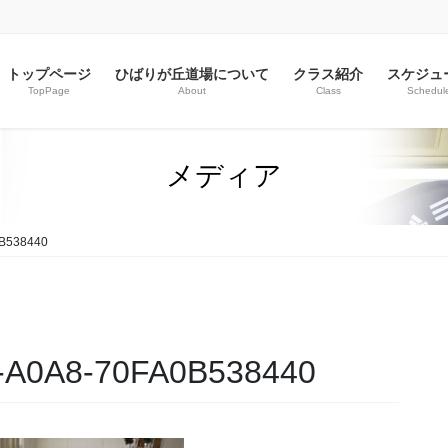
トップページ
ひばりが丘道場について
クラス紹介
スケジュ
TopPage
About
Class
Schedul
メディア
B538440
-A0A8-70FA0B538440