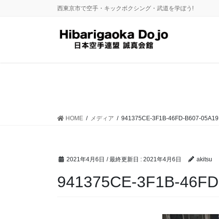
コ
ナ
西東京市で空手・キックボクシング・武道を学ぼう!
ン
ビ
テ
ゲ
ン
ー
ツ
シ
に
ョ
移
ン
動
に
移
動
HOME
メディア
941375CE-3F1B-46FD-B607-05A1
2021年4月6日
/ 最終更新日 :
2021年4月6日
akitsu
941375CE-3F1B-46FD