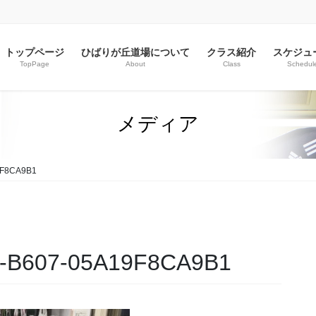
トップページ
ひばりが丘道場について
クラス紹介
スケジュ
TopPage
About
Class
Schedul
メディア
9F8CA9B1
-B607-05A19F8CA9B1