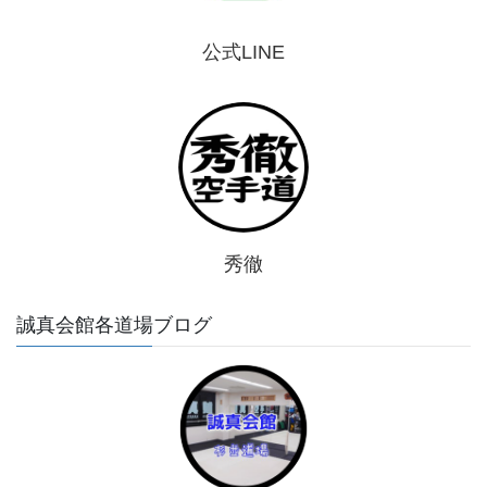
公式LINE
秀徹
誠真会館各道場ブログ