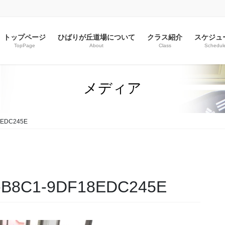
トップページ
ひばりが丘道場について
クラス紹介
スケジュ
TopPage
About
Class
Schedul
メディア
8EDC245E
3-B8C1-9DF18EDC245E