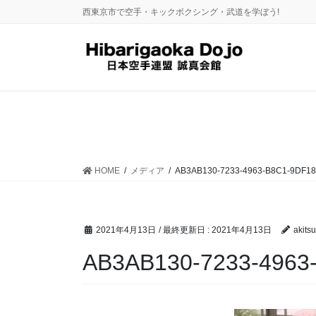
コ
ナ
西東京市で空手・キックボクシング・武道を学ぼう!
ン
ビ
テ
ゲ
ン
ー
ツ
シ
に
ョ
移
ン
動
に
移
動
HOME
メディア
AB3AB130-7233-4963-B8C1-9DF1
2021年4月13日
/ 最終更新日 :
2021年4月13日
akitsu
AB3AB130-7233-496