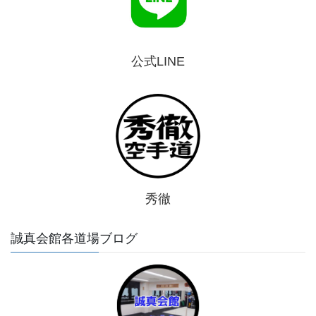
公式LINE
秀徹
誠真会館各道場ブログ