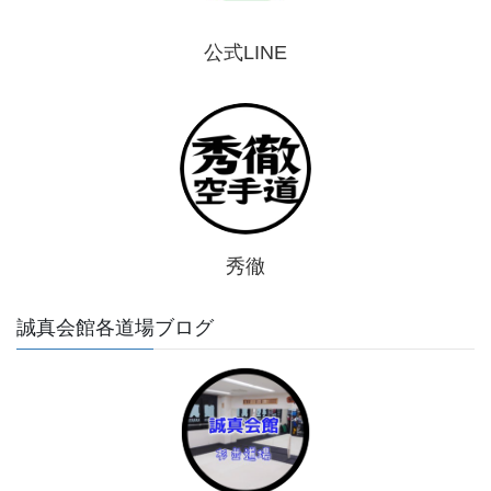
公式LINE
秀徹
誠真会館各道場ブログ