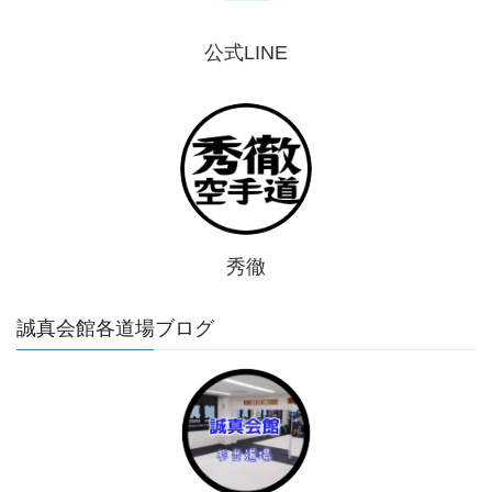
公式LINE
秀徹
誠真会館各道場ブログ