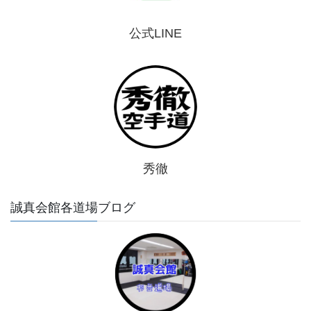
公式LINE
秀徹
誠真会館各道場ブログ