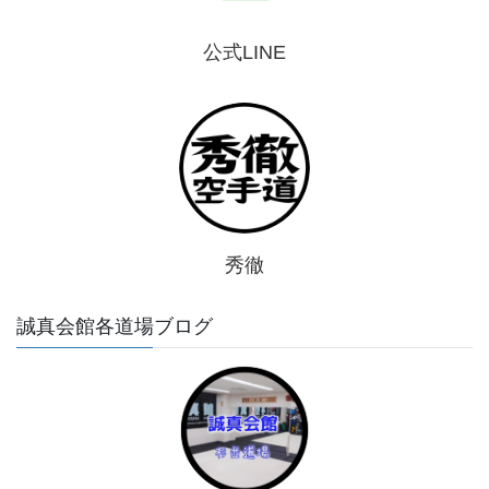
公式LINE
秀徹
誠真会館各道場ブログ