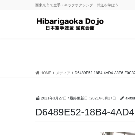
コ
ナ
西東京市で空手・キックボクシング・武道を学ぼう!
ン
ビ
テ
ゲ
ン
ー
ツ
シ
に
ョ
移
ン
動
に
移
動
HOME
メディア
D6489E52-18B4-4AD4-A3E6-E0C3
2021年3月27日
/ 最終更新日 :
2021年3月27日
akitsu
D6489E52-18B4-4AD4