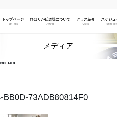
トップページ
ひばりが丘道場について
クラス紹介
スケジュ
TopPage
About
Class
Schedul
メディア
B80814F0
4-BB0D-73ADB80814F0