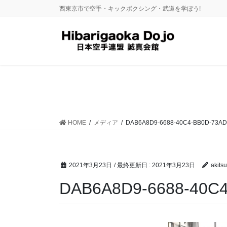
コ
ナ
西東京市で空手・キックボクシング・武道を学ぼう!
ン
ビ
テ
ゲ
ン
ー
ツ
シ
に
ョ
移
ン
動
に
移
動
HOME
メディア
DAB6A8D9-6688-40C4-BB0D-73AD
2021年3月23日
/ 最終更新日 :
2021年3月23日
akitsu
DAB6A8D9-6688-40C