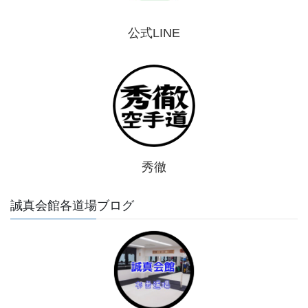
公式LINE
秀徹
誠真会館各道場ブログ