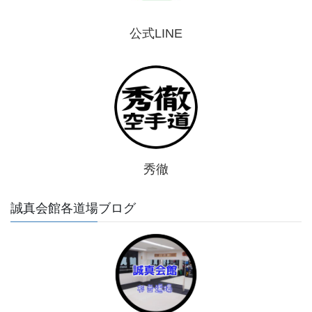
公式LINE
秀徹
誠真会館各道場ブログ