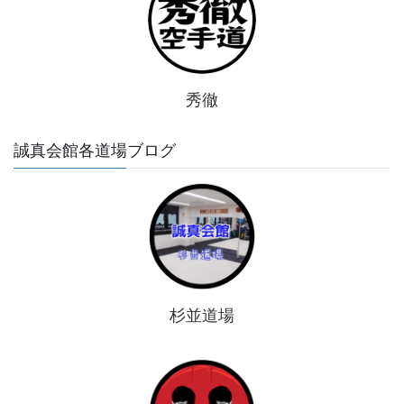
秀徹
誠真会館各道場ブログ
杉並道場