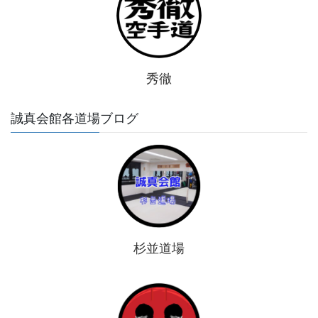
秀徹
誠真会館各道場ブログ
杉並道場