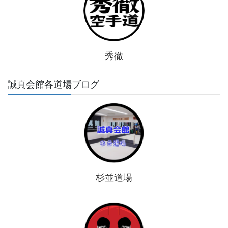
秀徹
誠真会館各道場ブログ
杉並道場