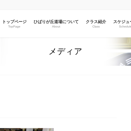
トップページ
ひばりが丘道場について
クラス紹介
スケジュ
TopPage
About
Class
Schedul
メディア