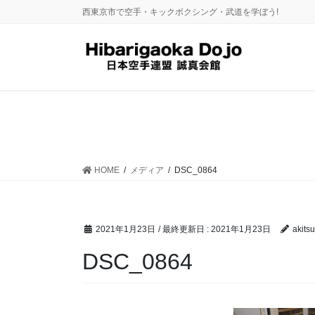
コ
ナ
西東京市で空手・キックボクシング・武道を学ぼう!
ン
ビ
テ
ゲ
ン
ー
ツ
シ
に
ョ
移
ン
動
に
移
動
HOME
メディア
DSC_0864
2021年1月23日
/ 最終更新日 :
2021年1月23日
akitsu
DSC_0864