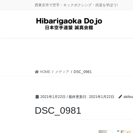
コ
ナ
西東京市で空手・キックボクシング・武道を学ぼう!
ン
ビ
テ
ゲ
ン
ー
ツ
シ
に
ョ
移
ン
動
に
移
動
HOME
メディア
DSC_0981
2021年1月22日
/ 最終更新日 :
2021年1月22日
akitsu
DSC_0981