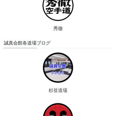
秀徹
誠真会館各道場ブログ
杉並道場