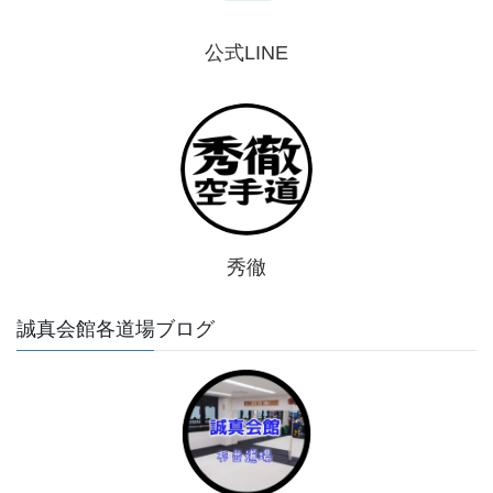
公式LINE
秀徹
誠真会館各道場ブログ