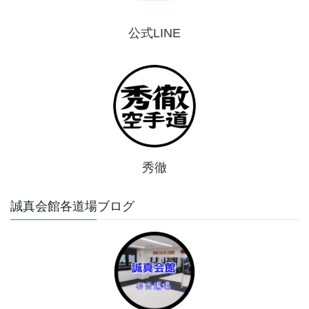
公式LINE
秀徹
誠真会館各道場ブログ