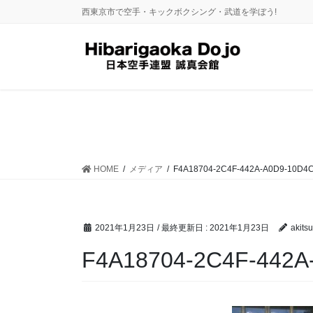
コ
ナ
西東京市で空手・キックボクシング・武道を学ぼう!
ン
ビ
テ
ゲ
ン
ー
ツ
シ
に
ョ
移
ン
動
に
移
動
HOME
メディア
F4A18704-2C4F-442A-A0D9-10D4
2021年1月23日
/ 最終更新日 :
2021年1月23日
akitsu
F4A18704-2C4F-442