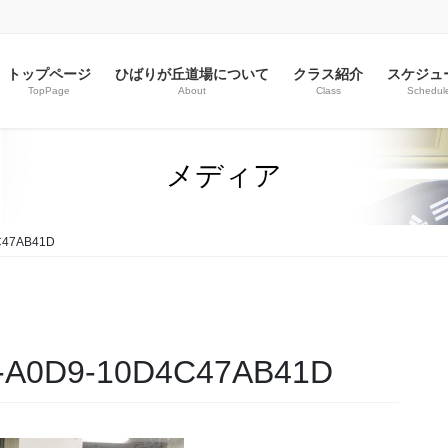
トップページ
ひばりが丘道場について
クラス紹介
スケジュ
TopPage
About
Class
Schedul
メディア
C47AB41D
A-A0D9-10D4C47AB41D