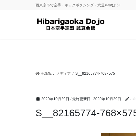
コ
ナ
西東京市で空手・キックボクシング・武道を学ぼう!
ン
ビ
テ
ゲ
ン
ー
ツ
シ
に
ョ
移
ン
動
に
移
動
HOME
メディア
S__82165774-768×575
2020年10月29日
/ 最終更新日 :
2020年10月29日
aki
S__82165774-768×57