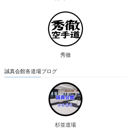
秀徹
誠真会館各道場ブログ
杉並道場