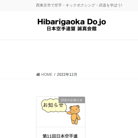
コ
ナ
西東京市で空手・キックボクシング・武道を学ぼう!
ン
ビ
テ
ゲ
ン
ー
ツ
シ
に
ョ
移
ン
動
に
移
動
HOME
2022年12月
試合のお知らせ
第11回日本空手連