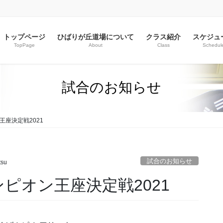
トップページ
ひばりが丘道場について
クラス紹介
スケジュ
TopPage
About
Class
Schedul
試合のお知らせ
座決定戦2021
試合のお知らせ
tsu
ピオン王座決定戦2021