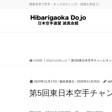
コ
ナ
西東京市で空手・キックボクシング・武道を学ぼう!
ン
ビ
テ
ゲ
ン
ー
ツ
シ
に
ョ
移
ン
動
に
移
動
HOME
試合のお知らせ
第5回東日本空手チャンピオン王
2020年11月17日
/ 最終更新日 :
2020年11月26日
aki
第5回東日本空手チャン