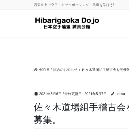
コ
ナ
西東京市で空手・キックボクシング・武道を学ぼう!
ン
ビ
テ
ゲ
ン
ー
ツ
シ
に
ョ
移
ン
動
に
移
動
HOME
試合のお知らせ
佐々木道場組手稽古会を開催
2021年5月6日
/ 最終更新日 :
2021年5月7日
akitsu
佐々木道場組手稽古会
募集。