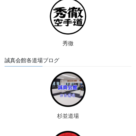
秀徹
誠真会館各道場ブログ
杉並道場