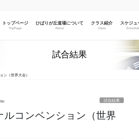
トップページ
ひばりが丘道場について
クラス紹介
スケジュ
TopPage
About
Class
Schedul
試合結果
ション（世界大会）
試合結果
tsu
ナルコンベンション（世界